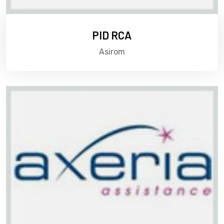
PID RCA
Asirom