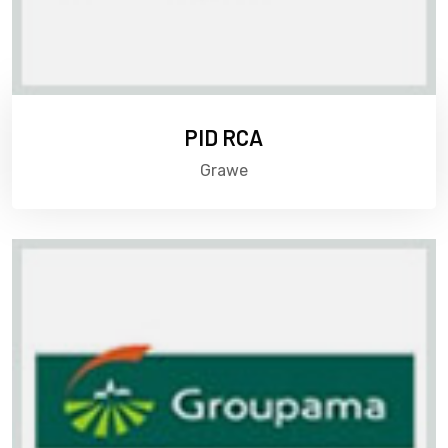
Alegerea dumneavoastră privind fișierele cookie de
pe site-ul surduasigurari.ro
FIŞIERE COOKIE NECESARE
Aceste cookies sunt strict necesare pentru funcţionarea site-
ului și nu necesită acordul vizitatorilor site-ului, fiind activate
PID RCA
automat.
Vizualizarea fișierelor cookie necesare
Grawe
Vă rugăm să alegeţi care dintre fişierele cookie de mai jos nu
doriţi să fie utilizate în ce vă priveşte.
ACCEPT FIŞIERE COOKIE DE ANALIZĂ
Aceste fișiere cookie ne permit să analizăm modul de folosire a
paginii web, putând astfel să ne adaptăm necesității userului
prin îmbunătățirea permanentă a website-ului nostru.
Vizualizarea fișierelor cookie de analiză
ACCEPT FIŞIERE COOKIE DE SOCIAL MEDIA
Aceste fișiere cookie vă permit să vă conectaţi la reţelele de
socializare preferate și să interacţionaţi cu alţi utilizatori.