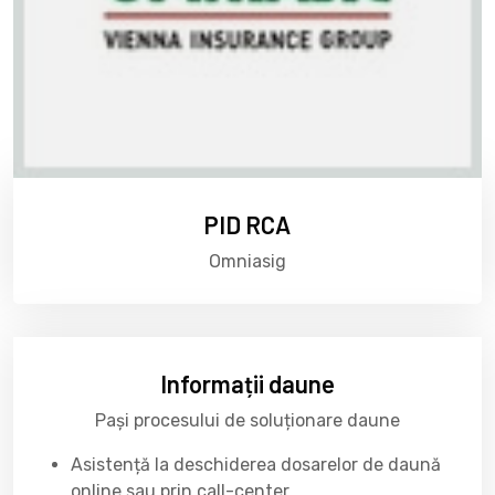
PID RCA
Omniasig
Informații daune
Pași procesului de soluționare daune
Asistență la deschiderea dosarelor de daună
online sau prin call-center