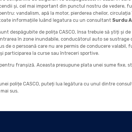
ncendii și, cel mai important din punctul nostru de vedere, fur
entru: vandalism, apă la motor, pierderea cheilor, circulația 
e toate informațiile luând legatura cu un consultant
Surdu A
nt despăgubite de polița CASCO, însa trebuie să știți și d
ntrarea în zone inundabile, conducătorul auto se sustrage de
 de o persoană care nu are permis de conducere valabil, fur
și participarea la curse sau întreceri sportive.
entru franșiză. Aceasta presupune plata unei sume fixe, stab
unei polițe CASCO, puteți lua legătura cu unul dintre consul
 mai sus.