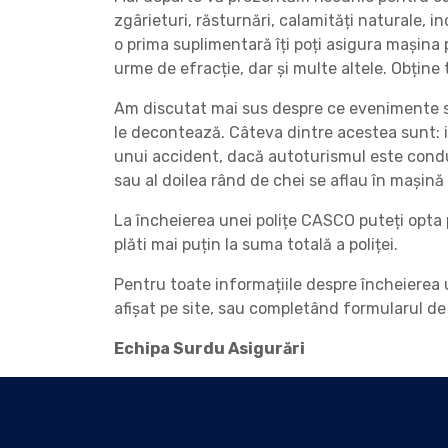
zgârieturi, răsturnări, calamități naturale, i
o prima suplimentară îți poți asigura mașina p
urme de efracție, dar și multe altele. Obțin
Am discutat mai sus despre ce evenimente su
le decontează. Câteva dintre acestea sunt: i
unui accident, dacă autoturismul este condus
sau al doilea rând de chei se aflau în mașină 
La încheierea unei polițe CASCO puteți opta p
plăti mai puțin la suma totală a poliței.
Pentru toate informațiile despre încheierea 
afișat pe site, sau completând formularul de
Echipa Surdu Asigurări