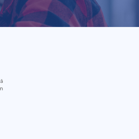
ră
în