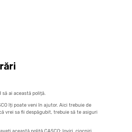
rări
 să ai această poliță.
O îți poate veni în ajutor. Aici trebuie de
 vrei sa fii despăgubit, trebuie să te asiguri
eți această poliță CASCO: loviri, ciocniri,