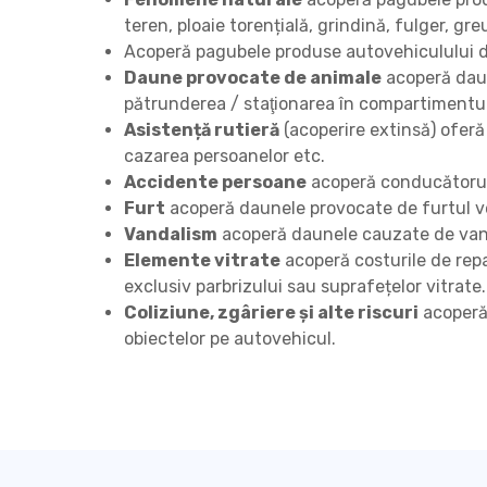
teren, ploaie torențială, grindină, fulger, gre
Acoperă pagubele produse autovehiculului 
Daune provocate de animale
acoperă daun
pătrunderea / staţionarea în compartimentu
Asistență rutieră
(acoperire extinsă) oferă 
cazarea persoanelor etc.
Accidente persoane
acoperă conducătorul ș
Furt
acoperă daunele provocate de furtul ve
Vandalism
acoperă daunele cauzate de vand
Elemente vitrate
acoperă costurile de rep
exclusiv parbrizului sau suprafețelor vitrate.
Coliziune, zgâriere și alte riscuri
acoperă 
obiectelor pe autovehicul.
Alegerea dumneavoastră pr
FIŞIERE COOKIE N
Aceste cookies sunt strict
automat.
Vizualizarea fișierelor co