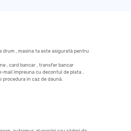
la drum , masina ta este asigurată pentru
ine , card bancar , transfer bancar
e-mail împreuna cu decontul de plata ,
 și procedura in caz de daună.
gan, cutremur, alunecări sau căderi de