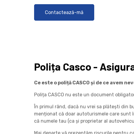
Contactează-mă
Polița Casco - Asigur
Ce este o poliță CASCO și de ce avem nev
Polița CASCO nu este un document obligatoriu.
În primul rând, dacă nu vrei sa plătești din b
menționat că doar autoturismele care sunt înm
că numele tau (ca și proprietar al autovehicu
Mai departe vă prezentăm riscurile pentru car