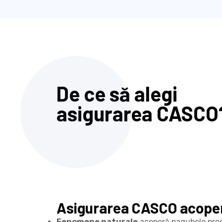
De ce să alegi
asigurarea CASCO
Asigurarea CASCO acope
Fenomene naturale
acoperă pagubele prod