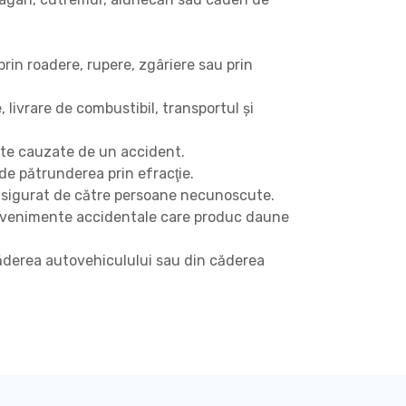
in roadere, rupere, zgâriere sau prin
, livrare de combustibil, transportul și
tate cauzate de un accident.
e pătrunderea prin efracţie.
asigurat de către persoane necunoscute.
r evenimente accidentale care produc daune
căderea autovehiculului sau din căderea
i.ro
orilor site-ului, fiind activate