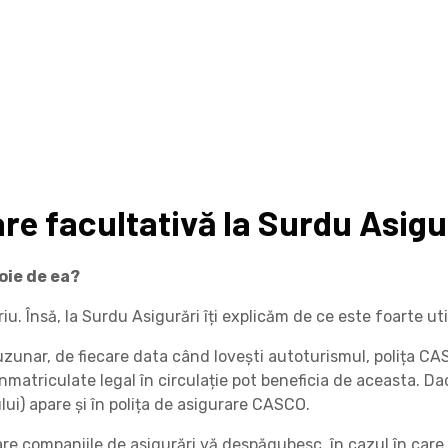
are facultativă la Surdu Asigu
oie de ea?
 Însă, la Surdu Asigurări îți explicăm de ce este foarte util
uzunar, de fiecare data când lovești autoturismul, polița CASC
atriculate legal în circulație pot beneficia de aceasta. Dacă
lui) apare și în polița de asigurare CASCO.
e companiile de asigurări vă despăgubesc, în cazul în care av