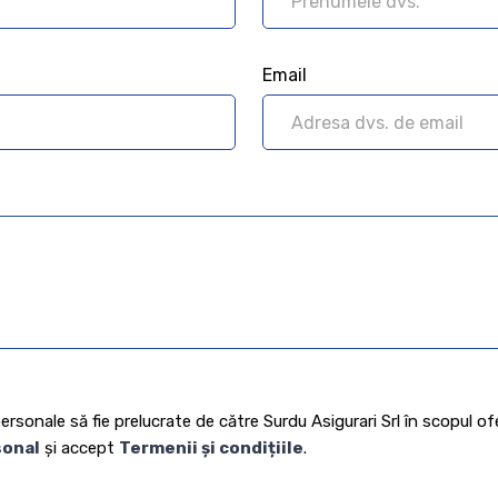
Email
-uri
prelucrare a datelor personale
și de
.
ersonale să fie prelucrate de către Surdu Asigurari Srl în scopul o
sonal
și accept
Termenii și condițiile
.