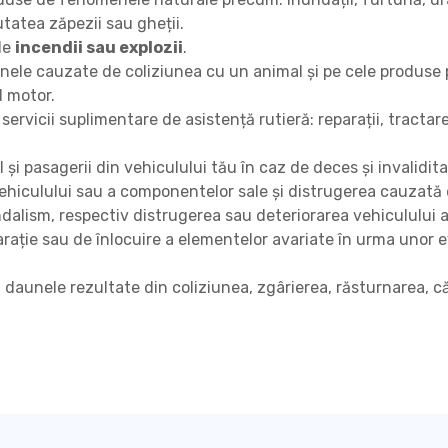
utatea zăpezii sau gheții.
de
incendii sau explozii
.
ele cauzate de coliziunea cu un animal și pe cele produse pr
l motor.
servicii suplimentare de asistență rutieră: reparații, tractare
i pasagerii din vehiculului tău în caz de deces şi invalidi
hiculului sau a componentelor sale şi distrugerea cauzată d
alism, respectiv distrugerea sau deteriorarea vehiculului 
arație sau de înlocuire a elementelor avariate în urma uno
daunele rezultate din coliziunea, zgârierea, răsturnarea, 
ivind fișierele cookie de pe site-ul surduasigurar
ECESARE
 necesare pentru funcţionarea site-ului și nu necesită acordul vizitat
okie necesare