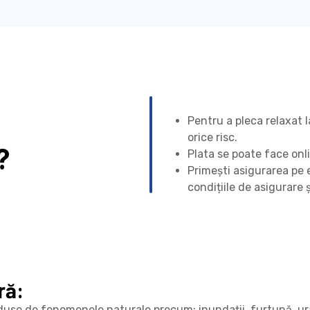
Pentru a pleca relaxat 
orice risc.
?
Plata se poate face onl
Primești asigurarea pe 
condițiile de asigurare
ră:
use de fenomenele naturale precum: inundații, furtună, ura